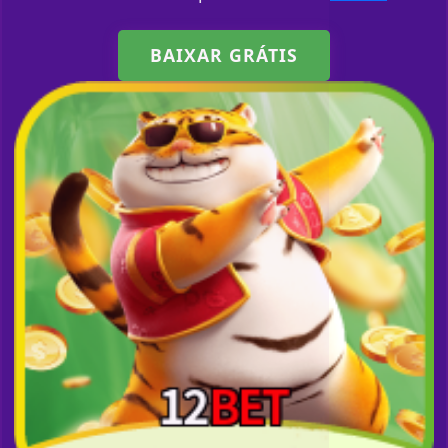
BAIXAR GRÁTIS