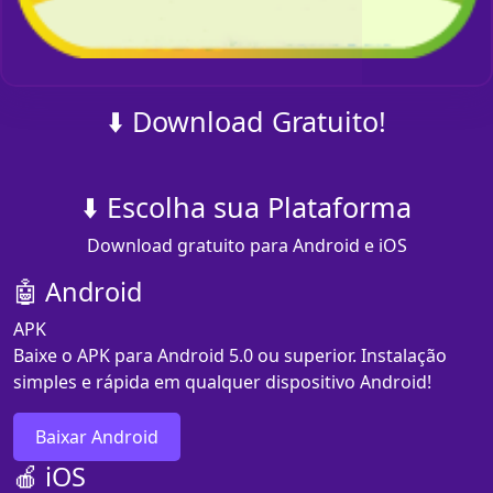
⬇️ Download Gratuito!
⬇️ Escolha sua Plataforma
Download gratuito para Android e iOS
🤖 Android
APK
Baixe o APK para Android 5.0 ou superior. Instalação
simples e rápida em qualquer dispositivo Android!
Baixar Android
🍎 iOS