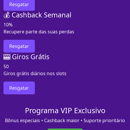
Resgatar
💰 Cashback Semanal
10%
Recupere parte das suas perdas
Resgatar
🎰 Giros Grátis
50
Giros grátis diários nos slots
Resgatar
Programa VIP Exclusivo
Bônus especiais • Cashback maior • Suporte prioritário