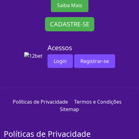
Saiba Mais
CADASTRE-SE
Acessos
Login
Registrar-se
Políticas de Privacidade
Termos e Condições
Sitemap
Políticas de Privacidade