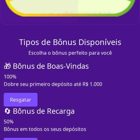
Tipos de Bônus Disponíveis
Escolha o bônus perfeito para você
🎁 Bônus de Boas-Vindas
100%
Dobre seu primeiro depósito até R$ 1.000
Resgatar
🔄 Bônus de Recarga
50%
Bônus em todos os seus depósitos