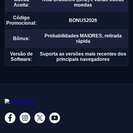
Aceita:
moedas
Código
BONUS2026
Promocional:
Probabilidades MAIORES, retirada
Bônus:
rápida
Versão de
Suporta as versões mais recentes dos
Software:
principais navegadores