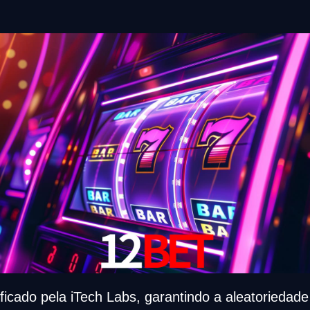
icado pela iTech Labs, garantindo a aleatoriedade 