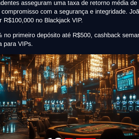
endentes asseguram uma taxa de retorno média de 
promisso com a segurança e integridade. João P
r R$100,000 no Blackjack VIP.
% no primeiro depósito até R$500, cashback sema
a para VIPs.