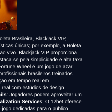
eta Brasileira, Blackjack VIP,
ticas únicas; por exemplo, a Roleta
 ao vivo. Blackjack VIP proporciona
aca-se pela simplicidade e alta taxa
 Fortune Wheel é um jogo de azar
rofissionais brasileiros treinados
ação em tempo real em
 real com estúdios de design
ils
: Jogadores podem aproveitar um
alization Services
: O 12bet oferece
 jogo dedicadas para o público