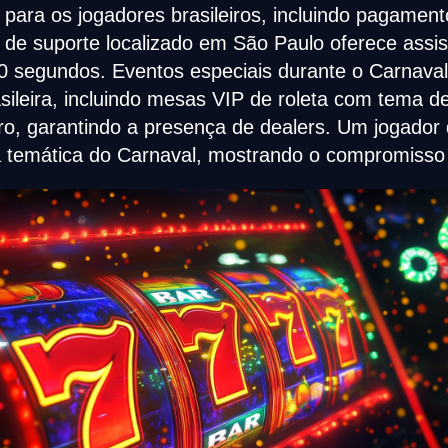
para os jogadores brasileiros, incluindo pagamento
e de suporte localizado em São Paulo oferece ass
30 segundos. Eventos especiais durante o Carnava
rasileira, incluindo mesas VIP de roleta com tema
iro, garantindo a presença de dealers. Um jogador 
emática do Carnaval, mostrando o compromisso d