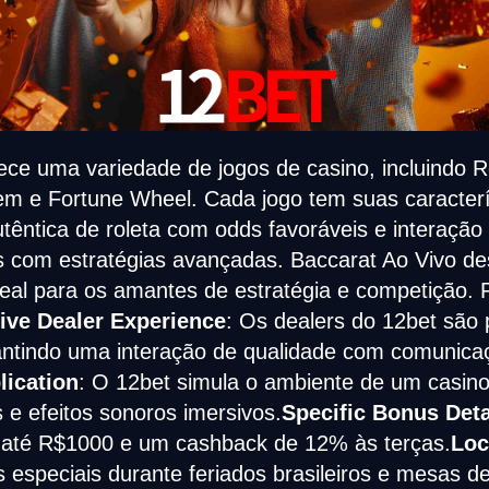
ece uma variedade de jogos de casino, incluindo Rol
em e Fortune Wheel. Cada jogo tem suas caracterís
utêntica de roleta com odds favoráveis e interação
 com estratégias avançadas. Baccarat Ao Vivo dest
deal para os amantes de estratégia e competição.
ive Dealer Experience
: Os dealers do 12bet são p
antindo uma interação de qualidade com comunic
lication
: O 12bet simula o ambiente de um casino
 e efeitos sonoros imersivos.
Specific Bonus Deta
 até R$1000 e um cashback de 12% às terças.
Loc
especiais durante feriados brasileiros e mesas de