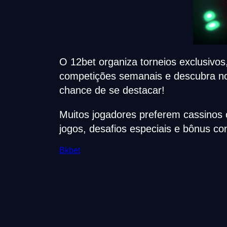
O 12bet organiza torneios exclusivo
competições semanais e descubra no
chance de se destacar!
Muitos jogadores preferem cassinos
jogos, desafios especiais e bônus 
Bkbet