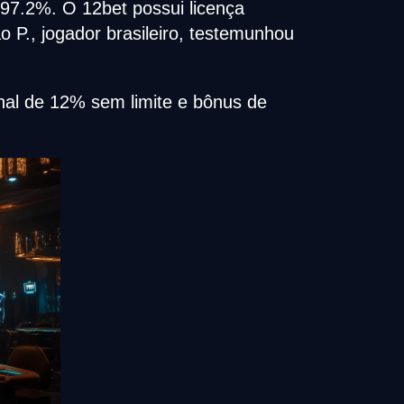
97.2%. O 12bet possui licença
., jogador brasileiro, testemunhou
nal de 12% sem limite e bônus de