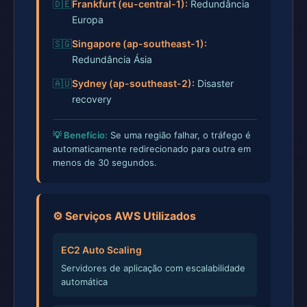
🇩🇪
Frankfurt (eu-central-1):
Redundância
Europa
🇸🇬
Singapore (ap-southeast-1):
Redundância Ásia
🇦🇺
Sydney (ap-southeast-2):
Disaster
recovery
💡 Benefício:
Se uma região falhar, o tráfego é
automaticamente redirecionado para outra em
menos de 30 segundos.
⚙️ Serviços AWS Utilizados
EC2 Auto Scaling
Servidores de aplicação com escalabilidade
automática