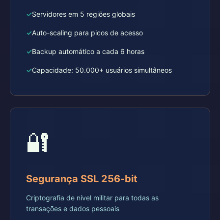
Servidores em 5 regiões globais
Auto-scaling para picos de acesso
Backup automático a cada 6 horas
Capacidade: 50.000+ usuários simultâneos
🔐
Segurança SSL 256-bit
Criptografia de nível militar para todas as
transações e dados pessoais