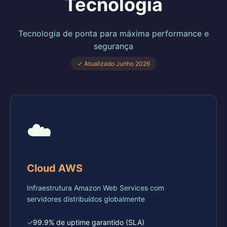
Tecnologia
Tecnologia de ponta para máxima performance e
segurança
✓ Atualizado Junho 2026
☁️
Cloud AWS
Infraestrutura Amazon Web Services com
servidores distribuídos globalmente
99.9% de uptime garantido (SLA)