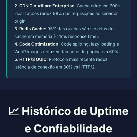
2. CDN Cloudflare Enterprise:
Cache edge em 200+
localizações reduz 98% das requisições ao servidor
origin.
3. Redis Cache:
95% das queries são servidas do
cache em memória (< 1ms response time).
4. Code Optimization:
Code splitting, lazy loading e
WebP images reduzem tamanho de página em 60%.
5. HTTP/3 QUIC:
Protocolo mais recente reduz
latência de conexão em 30% vs HTTP/2.
📈 Histórico de Uptime
e Confiabilidade