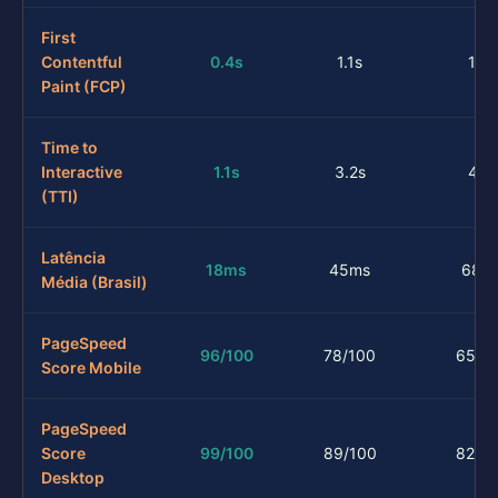
First
Contentful
0.4s
1.1s
1.5s
Paint (FCP)
Time to
Interactive
1.1s
3.2s
4.1s
(TTI)
Latência
18ms
45ms
68m
Média (Brasil)
PageSpeed
96/100
78/100
65/1
Score Mobile
PageSpeed
Score
99/100
89/100
82/1
Desktop