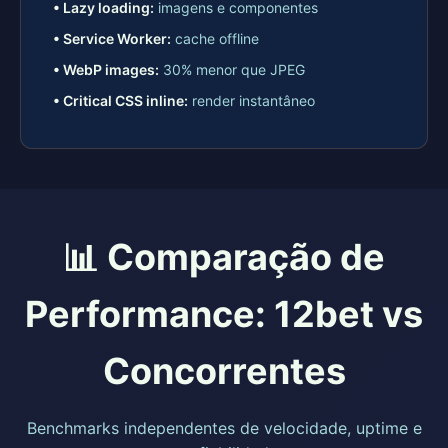
• Lazy loading:
imagens e componentes
• Service Worker:
cache offline
• WebP images:
30% menor que JPEG
• Critical CSS inline:
render instantâneo
📊 Comparação de
Performance: 12bet vs
Concorrentes
Benchmarks independentes de velocidade, uptime e