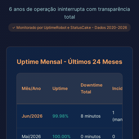
6 anos de operação ininterrupta com transparência
total
✓ Monitorado por UptimeRobot e StatusCake - Dados 2020-2026
Uptime Mensal - Últimos 24 Meses
Downtime
Mês/Ano
Uptime
Incidentes
Total
1
Jun/2026
99.98%
8 minutos
(manutenção
Mai/2026
100.00%
0 minutos
0