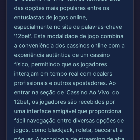
das opções mais populares entre os
entusiastas de jogos online,
especialmente no site de palavras-chave
'12bet'. Esta modalidade de jogo combina
a conveniência dos cassinos online com a
experiência autêntica de um cassino
físico, permitindo que os jogadores
interajam em tempo real com dealers
profissionais e outros apostadores. Ao
entrar na seção de 'Cassino Ao Vivo' do
12bet, os jogadores são recebidos por
uma interface amigável que proporciona
fácil navegação entre diversas opções de
jogos, como blackjack, roleta, baccarat e
póquer. A tecnologia de streaming de alta