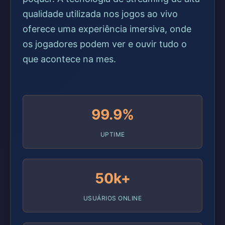
qualidade utilizada nos jogos ao vivo
oferece uma experiência imersiva, onde
os jogadores podem ver e ouvir tudo o
que acontece na mes.
99.9%
UPTIME
50k+
USUÁRIOS ONLINE