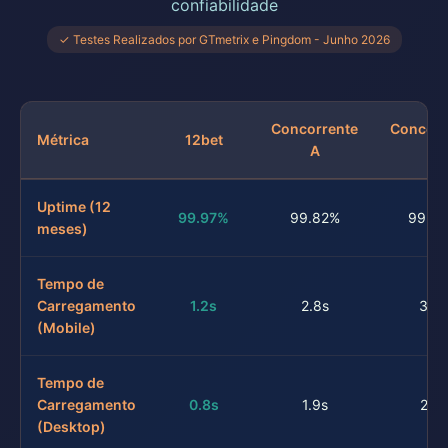
confiabilidade
✓ Testes Realizados por GTmetrix e Pingdom - Junho 2026
Concorrente
Concorr
Métrica
12bet
A
B
Uptime (12
99.97%
99.82%
99.4
meses)
Tempo de
Carregamento
1.2s
2.8s
3.5s
(Mobile)
Tempo de
Carregamento
0.8s
1.9s
2.4s
(Desktop)