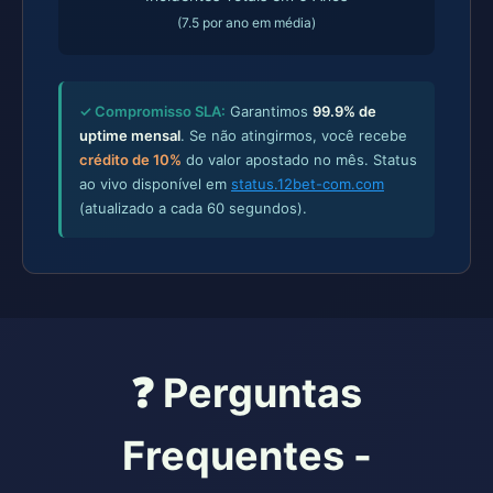
(7.5 por ano em média)
✓ Compromisso SLA:
Garantimos
99.9% de
uptime mensal
. Se não atingirmos, você recebe
crédito de 10%
do valor apostado no mês. Status
ao vivo disponível em
status.12bet-com.com
(atualizado a cada 60 segundos).
❓ Perguntas
Frequentes -