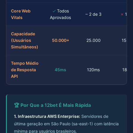
Core Web
✓
Todos
~
2 de 3
✗
1 de
Vitals
Aprovados
Capacidade
(Usuários
50.000+
25.000
15.0
Simultâneos)
Tempo Médio
de Resposta
45ms
120ms
180m
API
🏆 Por Que a 12bet É Mais Rápida
1. Infraestrutura AWS Enterprise:
Servidores de
última geração em São Paulo (sa-east-1) com latência
mínima para usuários brasileiros.