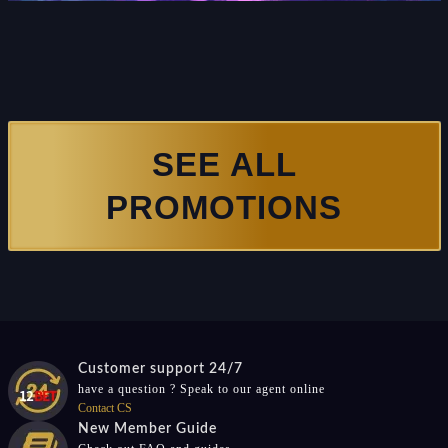
SEE ALL
PROMOTIONS
Customer support 24/7
have a question ? Speak to our agent online
Contact CS
New Member Guide