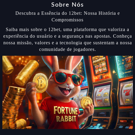
Sobre Nós
Descubra a Essência do 12bet: Nossa História e
Compromissos
Saiba mais sobre o 12bet, uma plataforma que valoriza a
experiência do usuário e a segurança nas apostas. Conheça
nossa missão, valores e a tecnologia que sustentam a nossa
comunidade de jogadores.