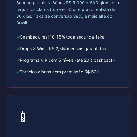
Sem pegadinhas. Bônus R$ 5.000 + 500 giros com
requisitos claros (rollover 35x) e prazo realista de
30 dias. Taxa de conversão 38%, a mais alta do
Brasil.
Cashback real 10-15% toda segunda-feira
Drops & Wins: R$ 2,5M mensais garantidos
Programa VIP com 5 níveis (até 20% cashback)
Torneios diários com premiação R$ 50k
📱