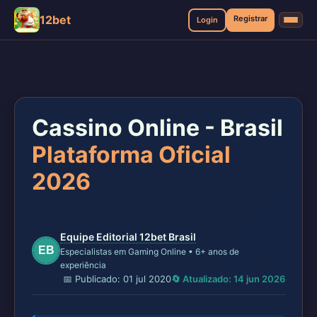
12bet
Registrar
Login
Cassino Online - Brasil
Plataforma Oficial
2026
Equipe Editorial 12bet Brasil
Especialistas em Gaming Online • 6+ anos de
experiência
📅 Publicado: 01 jul 2020
🔄 Atualizado: 14 jun 2026