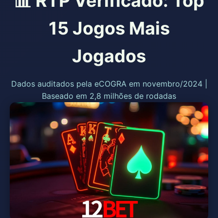
📊 RTP Verificado: Top
15 Jogos Mais
Jogados
Dados auditados pela eCOGRA em novembro/2024 |
Baseado em 2,8 milhões de rodadas