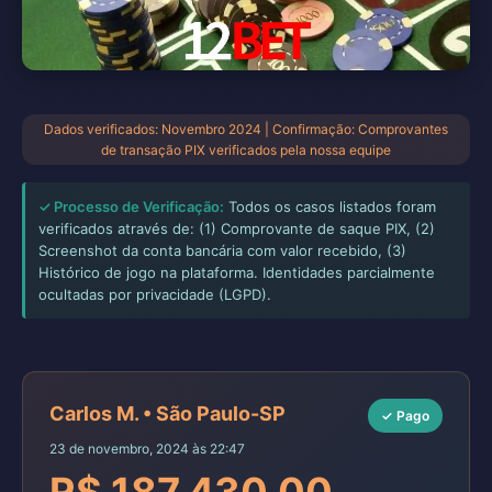
Dados verificados: Novembro 2024 | Confirmação: Comprovantes
de transação PIX verificados pela nossa equipe
✓ Processo de Verificação:
Todos os casos listados foram
verificados através de: (1) Comprovante de saque PIX, (2)
Screenshot da conta bancária com valor recebido, (3)
Histórico de jogo na plataforma. Identidades parcialmente
ocultadas por privacidade (LGPD).
Carlos M. • São Paulo-SP
✓ Pago
23 de novembro, 2024 às 22:47
R$ 187.430,00