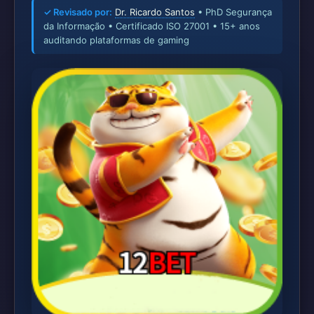
✓ Revisado por:
Dr. Ricardo Santos
• PhD Segurança
da Informação • Certificado ISO 27001 • 15+ anos
auditando plataformas de gaming