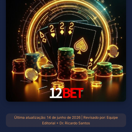
Última atualização: 14 de junho de 2026 | Revisado por: Equipe
Editorial + Dr. Ricardo Santos