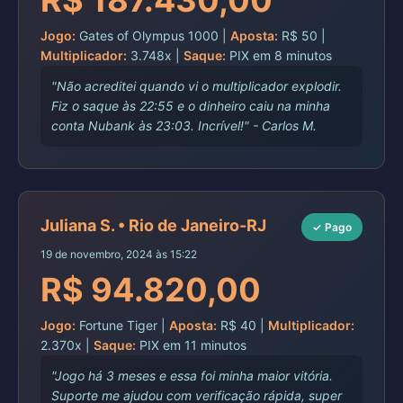
Jogo:
Gates of Olympus 1000 |
Aposta:
R$ 50 |
Multiplicador:
3.748x |
Saque:
PIX em 8 minutos
"Não acreditei quando vi o multiplicador explodir.
Fiz o saque às 22:55 e o dinheiro caiu na minha
conta Nubank às 23:03. Incrível!" - Carlos M.
Juliana S. • Rio de Janeiro-RJ
✓ Pago
19 de novembro, 2024 às 15:22
R$ 94.820,00
Jogo:
Fortune Tiger |
Aposta:
R$ 40 |
Multiplicador:
2.370x |
Saque:
PIX em 11 minutos
"Jogo há 3 meses e essa foi minha maior vitória.
Suporte me ajudou com verificação rápida, super