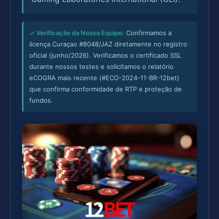
✓ Verificação da Nossa Equipe:
Confirmamos a
licença Curaçao #8048/JAZ diretamente no registro
oficial (junho/2026). Verificamos o certificado SSL
durante nossos testes e solicitamos o relatório
eCOGRA mais recente (#ECO-2024-11-BR-12bet)
que confirma conformidade de RTP e proteção de
fundos.