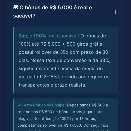
🎁 O bônus de R$ 5.000 é real e
+
sacável?
Sim, é 100% real e sacável!
O bônus de
100% até R$ 5.000 + 500 giros grátis
possui rollover de 35x com prazo de 30
dias. Nossa taxa de conversão é de 38%,
significativamente acima da média do
mercado (12-15%), devido aos requisitos
transparentes e prazo realista.
✓ Teste Prático da Equipe:
Depositamos R$ 500 e
recebemos R$ 500 de bônus. Após jogar slots
elegíveis (contribuição 100%) por 18 horas,
completamos rollover de R$ 17.500. Conseguimos